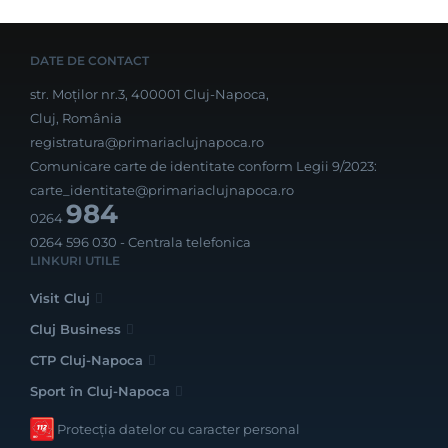
DATE DE CONTACT
str. Moților nr.3, 400001 Cluj-Napoca,
Cluj, România
registratura@primariaclujnapoca.ro
Comunicare carte de identitate conform Legii 9/2023:
carte_identitate@primariaclujnapoca.ro
984
0264
0264 596 030
- Centrala telefonica
LINKURI UTILE
Visit Cluj
Cluj Business
CTP Cluj-Napoca
Sport în Cluj-Napoca
Protecția datelor cu caracter personal