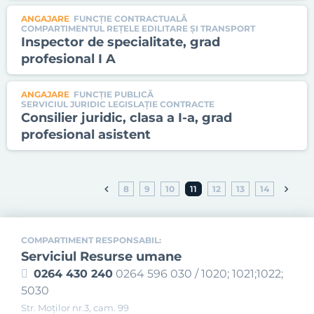
ANGAJARE
FUNCȚIE CONTRACTUALĂ
COMPARTIMENTUL REŢELE EDILITARE ŞI TRANSPORT
Inspector de specialitate, grad
profesional I A
ANGAJARE
FUNCȚIE PUBLICĂ
SERVICIUL JURIDIC LEGISLAȚIE CONTRACTE
Consilier juridic, clasa a I-a, grad
profesional asistent
8
9
10
11
12
13
14
COMPARTIMENT RESPONSABIL:
Serviciul Resurse umane
0264 430 240
0264 596 030 / 1020; 1021;1022;
5030
Str. Moţilor nr.3, cam. 99