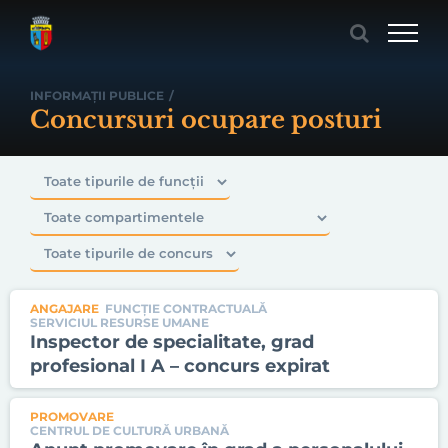
Skip
to
content
INFORMAȚII PUBLICE
/
Concursuri ocupare posturi
ANGAJARE
FUNCȚIE CONTRACTUALĂ
SERVICIUL RESURSE UMANE
Inspector de specialitate, grad
profesional I A – concurs expirat
PROMOVARE
CENTRUL DE CULTURĂ URBANĂ