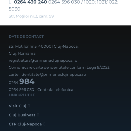
0264 430 240
0264 596 030 / 1020; 1021;1022;
5030
Str. Moţilor nr.3, cam. 99
DATE DE CONTACT
str. Moților nr.3, 400001 Cluj-Napoca,
Cluj, România
registratura@primariaclujnapoca.ro
Comunicare carte de identitate conform Legii 9/2023:
carte_identitate@primariaclujnapoca.ro
984
0264
0264 596 030
- Centrala telefonica
LINKURI UTILE
Visit Cluj
Cluj Business
CTP Cluj-Napoca