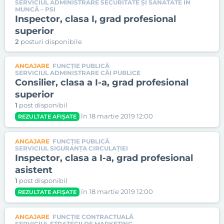
SERVICIUL ADMINISTRARE SECURITATE ŞI SĂNĂTATE ÎN
MUNCĂ – PSI
Inspector, clasa I, grad profesional
superior
2
posturi disponibile
ANGAJARE
FUNCȚIE PUBLICĂ
SERVICIUL ADMINISTRARE CĂI PUBLICE
Consilier, clasa a I-a, grad profesional
superior
1
post disponibil
în 18 martie 2019 12:00
REZULTATE AFIȘATE
ANGAJARE
FUNCȚIE PUBLICĂ
SERVICIUL SIGURANŢA CIRCULAŢIEI
Inspector, clasa a I-a, grad profesional
asistent
1
post disponibil
în 18 martie 2019 12:00
REZULTATE AFIȘATE
ANGAJARE
FUNCȚIE CONTRACTUALĂ
SERVICIUL STRATEGII DE MARKETING