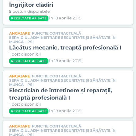
Îngrijitor clădiri
5
posturi disponibile
în 18 aprilie 2019
REZULTATE AFIȘATE
ANGAJARE
FUNCȚIE CONTRACTUALĂ
SERVICIUL ADMINISTRARE SECURITATE ŞI SĂNĂTATE ÎN
MUNCĂ – PSI
Lăcătuş mecanic, treaptă profesională I
1
post disponibil
în 18 aprilie 2019
REZULTATE AFIȘATE
ANGAJARE
FUNCȚIE CONTRACTUALĂ
SERVICIUL ADMINISTRARE SECURITATE ŞI SĂNĂTATE ÎN
MUNCĂ – PSI
Electrician de întreţinere şi reparaţii,
treaptă profesională I
1
post disponibil
în 18 aprilie 2019
REZULTATE AFIȘATE
ANGAJARE
FUNCȚIE CONTRACTUALĂ
SERVICIUL ADMINISTRARE SECURITATE ŞI SĂNĂTATE ÎN
MUNCĂ – PSI