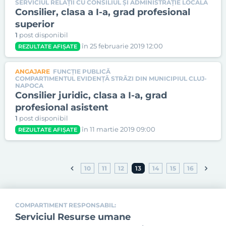
SERVICIUL RELAŢII CU CONSILIUL ŞI ADMINISTRAŢIE LOCALĂ
Consilier, clasa a I-a, grad profesional
superior
1
post disponibil
în 25 februarie 2019 12:00
REZULTATE AFIȘATE
ANGAJARE
FUNCȚIE PUBLICĂ
COMPARTIMENTUL EVIDENŢĂ STRĂZI DIN MUNICIPIUL CLUJ-
NAPOCA
Consilier juridic, clasa a I-a, grad
profesional asistent
1
post disponibil
în 11 martie 2019 09:00
REZULTATE AFIȘATE
10
11
12
13
14
15
16
COMPARTIMENT RESPONSABIL:
Serviciul Resurse umane